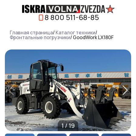
8 800 511-68-85
Главная страница
/
Каталог техники
/
Фронтальные погрузчики
/
GoodWork LX180F
1
/
19