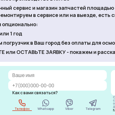
нный сервис и магазин запчастей
площадью 3
ремонтируем в сервисе или на выезде, есть 
я опционально:
 или 1 год
 погрузчик в Ваш город
без оплаты для осмо
Е или ОСТАВЬТЕ ЗАЯВКУ - покажем и расска
Как с вами связаться?
О
с
о
д
Телефон
Whatsapp
Viber
Telegram
к