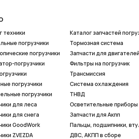
ю
г техники
Каталог запчастей погру
льные погрузчики
Тормозная система
опические погрузчики
Запчасти для двигателе
атор-погрузчики
Фильтры на погрузчик
огрузчики
Трансмиссия
ные погрузчики
Система охлаждения
ельные погрузчики
ТНВД
чики для леса
Осветительные приборы
чики для снега
Запчасти для Акпп
чики GoodWork
Пальцы, подшипники, вту
чики ZVEZDA
ДВС, АКПП в сборе