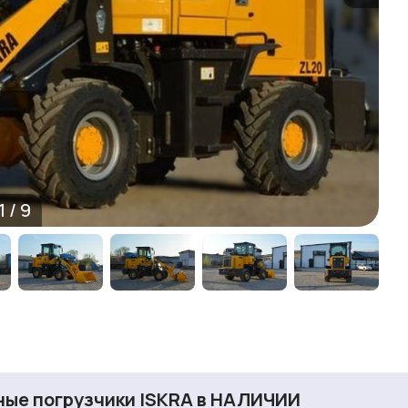
1
/
9
ые погрузчики ISKRA в НАЛИЧИИ