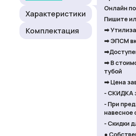
Онлайн по
Характеристики
Пишите ил
Комплектация
➡
Утилиза
➡
ЭПСМ в
➡Доступе
➡
В стоим
тубой
➡
Цена за
- СКИДКА 
- При пре
навесное 
- Скидки 
●
Собстве