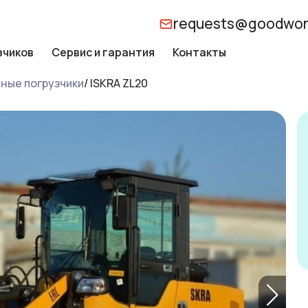
requests@goodwor
зчиков
Сервис и гарантия
Контакты
ные погрузчики
/
ISKRA ZL20