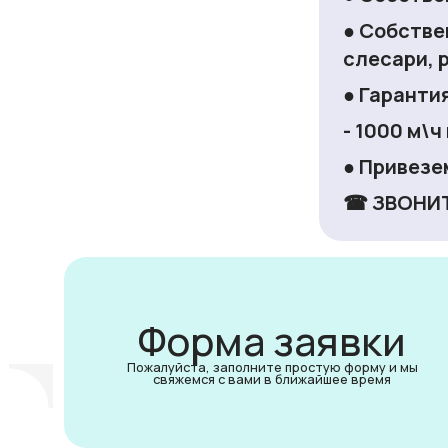
●
Собстве
слесари, 
●
Гаранти
- 1000 м\ч
●
Привезем
☎
ЗВОНИТ
Форма заявки
Пожалуйста, заполните простую форму и мы
свяжемся с вами в ближайшее время