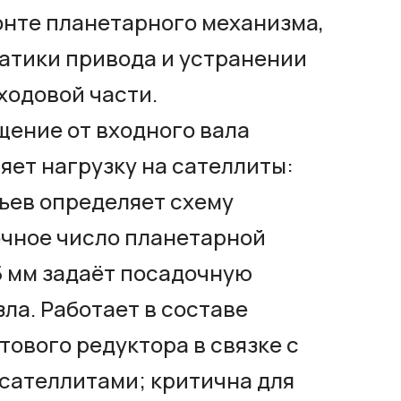
онте планетарного механизма,
атики привода и устранении
ходовой части.
ение от входного вала
яет нагрузку на сателлиты:
бьев определяет схему
очное число планетарной
5 мм задаёт посадочную
ла. Работает в составе
тового редуктора в связке с
сателлитами; критична для