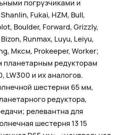
ьными погрузчиками и
anlin, Fukai, HZM, Bull,
ot, Boulder, Forward, Grizzly,
 Bizon, Runmax, Luyu, Leiyu,
ng, Мксм, Prokeeper, Worker;
м планетарным редукторам
, LW300 и их аналогов.
олнечной шестерни 65 мм,
ланетарного редуктора,
едачи; релевантна для
олнечная шестерня 13 15