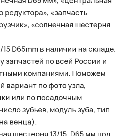
лнечная D65 мм», «центральная
 редуктора», «запчасть
рузчик», «солнечная шестерня
/15 D65mm в наличии на складе.
 запчастей по всей России и
тными компаниями. Поможем
 вариант по фото узла,
ики или по посадочным
исло зубьев, модуль зуба, тип
на венца).
ая шестерня 13/15, D65 мм под