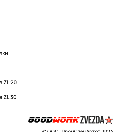
лки
в ZL 20
в ZL 30
© ООО "ПромСпецАвто", 2024