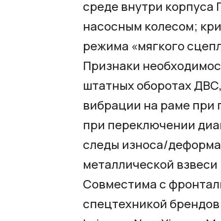
среде внутри корпуса Г
насосным колесом; кри
режима «мягкого сцепл
Признаки необходимост
штатных оборотах ДВС,
вибрации на раме при 
при переключении диап
следы износа/деформа
металлической взвеси
Совместима с фронтал
спецтехникой брендов Sh