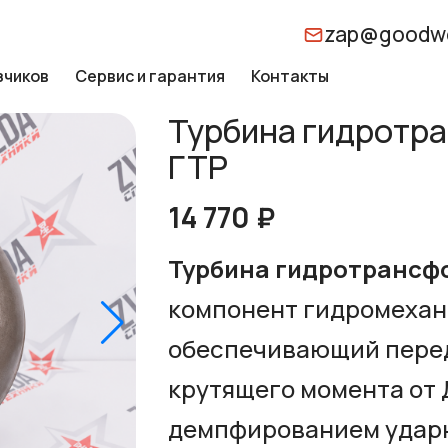
zap@goodwo
зчиков
Сервис и гарантия
Контакты
Турбина гидротра
ГТР
14 770 ₽
Турбина гидротрансфо
компонент гидромехан
обеспечивающий пере
крутящего момента от 
демпфированием ударн