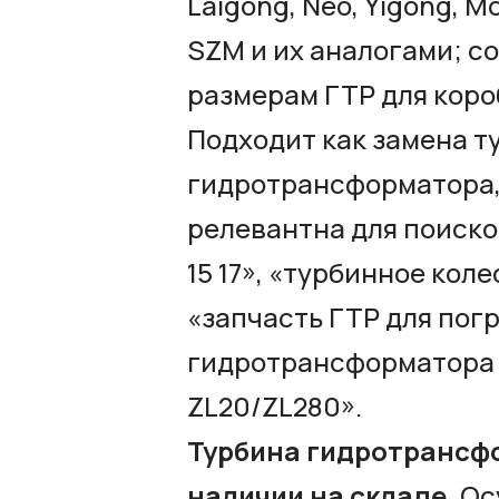
Laigong, Neo, Yigong, Mol
SZM и их аналогами; с
размерам ГТР для короб
Подходит как замена т
гидротрансформатора,
релевантна для поиско
15 17», «турбинное ко
«запчасть ГТР для пог
гидротрансформатора 
ZL20/ZL280».
Турбина гидротрансфо
наличии на складе.
Ос