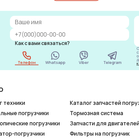
Как с вами связаться?
О
с
о
д
Телефон
Whatsapp
Viber
Telegram
к
ю
г техники
Каталог запчастей погру
льные погрузчики
Тормозная система
опические погрузчики
Запчасти для двигателе
атор-погрузчики
Фильтры на погрузчик