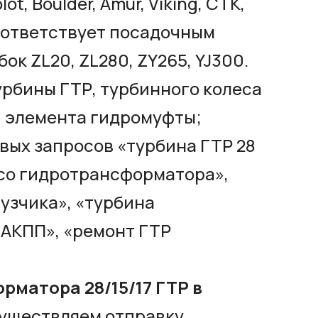
ot, Boulder, Amur, Viking, CTK,
оответствует посадочным
ок ZL20, ZL280, ZY265, YJ300.
урбины ГТР, турбинного колеса
 элемента гидромуфты;
вых запросов «турбина ГТР 28
лесо гидротрансформатора»,
рузчика», «турбина
АКПП», «ремонт ГТР
рматора 28/15/17 ГТР в
уществляем отправку