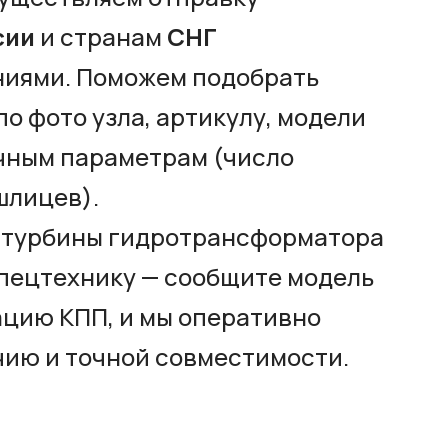
сии
и странам
СНГ
иями. Поможем подобрать
о фото узла, артикулу, модели
очным параметрам (число
шлицев).
а турбины гидротрансформатора
 спецтехнику — сообщите модель
ацию КПП, и мы оперативно
чию и точной совместимости.