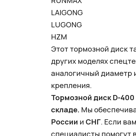
RUNMAX
LAIGONG
LUGONG
HZM
Этот тормозной диск т
других моделях спецте
аналогичный диаметр и
крепления.
Тормозной диск D-400
складе.
Мы обеспечива
России
и
СНГ
. Если ва
специалисты помогут 