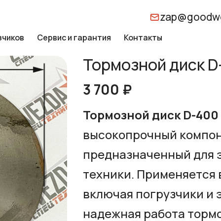
zap@goodwo
зчиков
Сервис и гарантия
Контакты
Тормозной диск D
3 700 ₽
Тормозной диск D-400
высокопрочный компон
предназначенный для 
техники. Применяется 
включая погрузчики и 
надежная работа торм