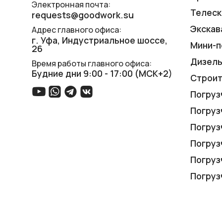
Электронная почта:
Телеск
requests@goodwork.su
Экскав
Адрес главного офиса:
г. Уфа, ​Индустриальное шоссе,
Мини-п
26
Дизель
Время работы главного офиса:
Будние дни 9:00 - 17:00 (МСК+2)
Строит
Погруз
Погруз
Погруз
Погруз
Погруз
Погруз