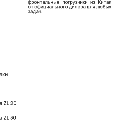
фронтальные погрузчики из Китая
от официального дилера для любых
й
задач.
лки
в ZL 20
в ZL 30