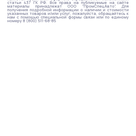
статьи 437 ГК РФ. Все права на публикуемые на сайте
материалы принадлежат ООО "ПромСпецАвто". Для
получения подробной информации о наличии и стоимости
указанных товаров и/или услуг, пожалуйста, обращайтесь к
нам с помощью специальной формы связи или по единому
номеру 8 (800) 511-68-85