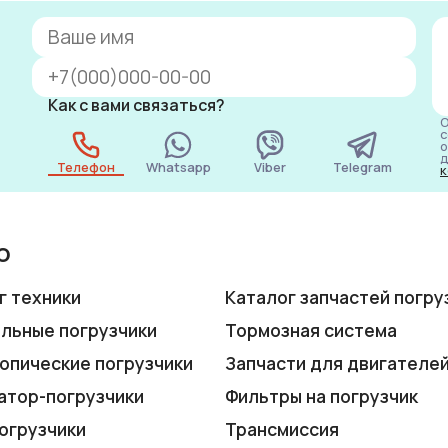
Как с вами связаться?
О
с
о
д
Телефон
Whatsapp
Viber
Telegram
к
ю
г техники
Каталог запчастей погру
льные погрузчики
Тормозная система
опические погрузчики
Запчасти для двигателе
атор-погрузчики
Фильтры на погрузчик
огрузчики
Трансмиссия