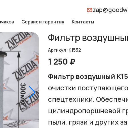
zap@goodwo
зчиков
Сервис и гарантия
Контакты
Фильтр воздушный
Артикул: K1532
1 250 ₽
Фильтр воздушный К15
очистки поступающего 
спецтехники. Обеспеч
цилиндропоршневой гр
пыли, грязи и других 