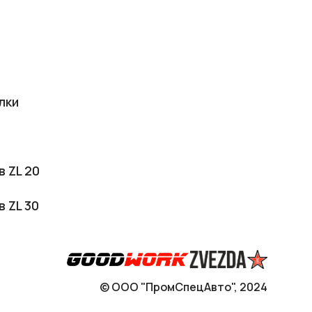
лки
в ZL 20
в ZL 30
© ООО "ПромСпецАвто", 2024