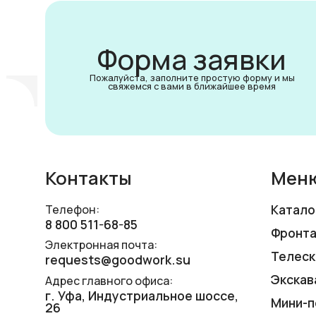
Форма заявки
Пожалуйста, заполните простую форму и мы
свяжемся с вами в ближайшее время
Контакты
Мен
Катало
Телефон:
8 800 511-68-85
Фронта
Электронная почта:
Телеск
requests@goodwork.su
Экскав
Адрес главного офиса:
г. Уфа, ​Индустриальное шоссе,
Мини-п
26