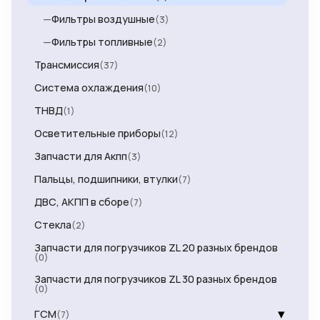
—
Фильтры воздушные
(3)
—
Фильтры топливные
(2)
Трансмиссия
(37)
Система охлаждения
(10)
ТНВД
(1)
Осветительные приборы
(12)
Запчасти для Акпп
(3)
Пальцы, подшипники, втулки
(7)
ДВС, АКПП в сборе
(7)
Стекла
(2)
Запчасти для погрузчиков ZL 20 разных брендов
(0)
Запчасти для погрузчиков ZL 30 разных брендов
(0)
▾
ГСМ
(7)